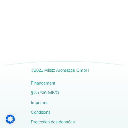
©2021 Miltitz Aromatics GmbH
Amendment
Financement
§ 8a StörfallVO
Imprimer
Conditions
Protection des données